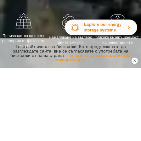
Explore our energy
storage systems
Производство на елект
Намаляване на въглеро
Висока възвръщаемост
роенергия от фотоволт
дните емисии
на инвестициите
аици
Този сайт използва бисквитки. Като продължавате да
разглеждате сайта, вие се съгласявате с употребата на
бисквитки от наша страна.
Прочетете нашата политика за
поверителност.
Препоръчани продукти
Надеждност Безопасност Капацитет