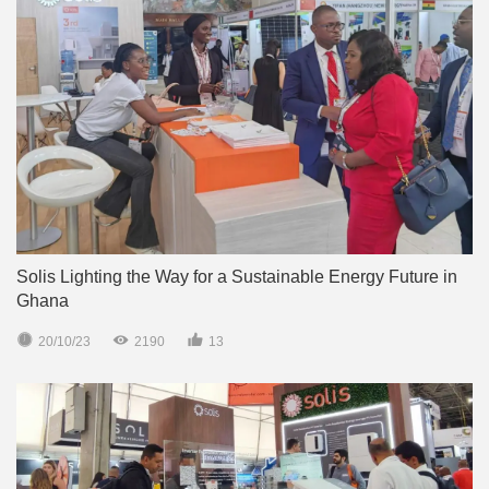
Solis Lighting the Way for a Sustainable Energy Future in
Ghana



20/10/23
2190
13