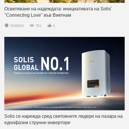
Осветяване на надеждата: инициативата на Solis'
"Connecting Love" във Виетнам



05/09/24
791
0
Solis се нарежда сред световните лидери на пазара на
еднофазни струнни инвертори