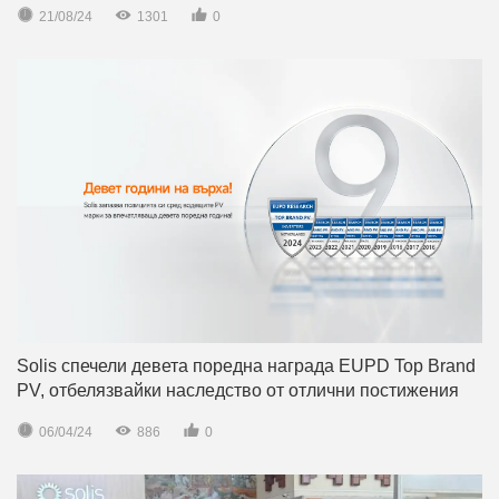



21/08/24
1301
0
Solis спечели девета поредна награда EUPD Top Brand
PV, отбелязвайки наследство от отлични постижения



06/04/24
886
0