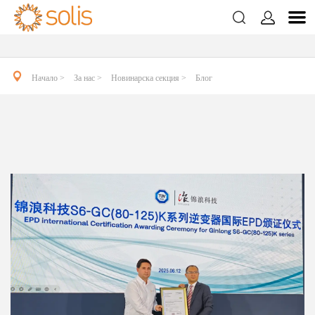
1page.page


Блог
2page.page
3page.page

Начало >
За нас >
Новинарска секция >
Блог