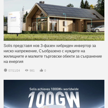
Solis представя нов 3-фазен хибриден инвертор за
ниско напрежение, Съобразено с нуждите на
жилищните и малките търговски обекти за съхранение
на енергия



07/11/24
981
0