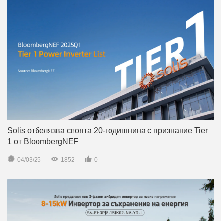
Solis отбелязва своята 20-годишнина с признание Tier
1 от BloombergNEF



04/03/25
1852
0