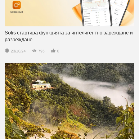
Solis стартира функцията за интелигентно зареждане и
разреждане



23/10/24
796
0