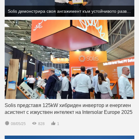
Solis демонстрира своя ангажимент към устойчивото развитие чрез публикуването на екологични продуктови декларации на изложението SNEC 2025.
Solis представя 125kW хибриден инвертор и енергиен
асистент с изкуствен интелект на Intersolar Europe 2025



08/05/25
828
1