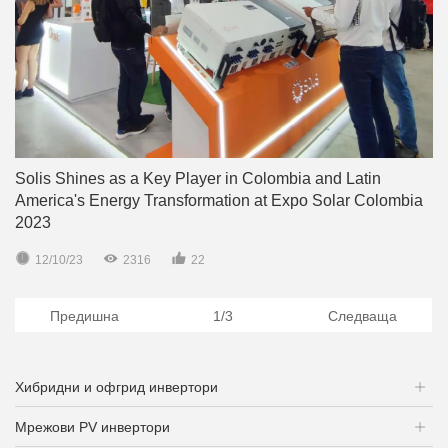
Solis Shines as a Key Player in Colombia and Latin
America's Energy Transformation at Expo Solar Colombia
2023



12/10/23
2316
22
Предишна
1/3
Следваща
Хибридни и офгрид инвертори
Мрежови PV инвертори