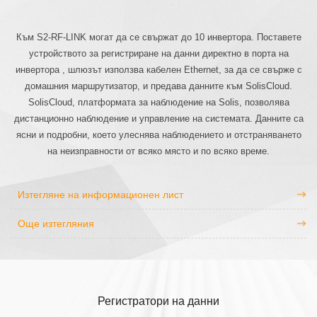
Към S2-RF-LINK могат да се свържат до 10 инвертора. Поставете
устройството за регистриране на данни директно в порта на
инвертора , шлюзът използва кабелен Ethernet, за да се свърже с
домашния маршрутизатор, и предава данните към SolisCloud.
SolisCloud, платформата за наблюдение на Solis, позволява
дистанционно наблюдение и управление на системата. Данните са
ясни и подробни, което улеснява наблюдението и отстраняването
на неизправности от всяко място и по всяко време.
Изтегляне на информационен лист
Още изтегляния
Регистратори на данни