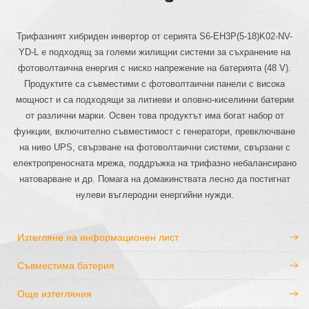
Трифазният хибриден инвертор от серията S6-EH3P(5-18)K02-NV-
YD-L е подходящ за големи жилищни системи за съхранение на
фотоволтаична енергия с ниско напрежение на батерията (48 V).
Продуктите са съвместими с фотоволтаични панели с висока
мощност и са подходящи за литиеви и оловно-киселинни батерии
от различни марки. Освен това продуктът има богат набор от
функции, включително съвместимост с генератори, превключване
на ниво UPS, свързване на фотоволтаични системи, свързани с
електропреносната мрежа, поддръжка на трифазно небалансирано
натоварване и др. Помага на домакинствата лесно да постигнат
нулеви въглеродни енергийни нужди.
Изтегляне на информационен лист
Съвместима батерия
Още изтегляния