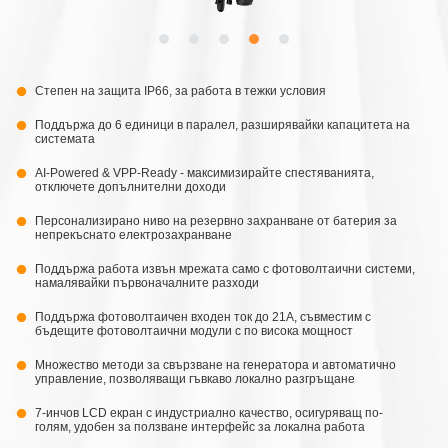
Степен на защита IP66, за работа в тежки условия
Поддържа до 6 единици в паралел, разширявайки капацитета на
системата
AI-Powered & VPP-Ready - максимизирайте спестяванията,
отключете допълнителни доходи
Персонализирано ниво на резервно захранване от батерия за
непрекъснато електрозахранване
Поддържа работа извън мрежата само с фотоволтаични системи,
намалявайки първоначалните разходи
Поддържа фотоволтаичен входен ток до 21A, съвместим с
бъдещите фотоволтаични модули с по висока мощност
Множество методи за свързване на генератора и автоматично
управление, позволяващи гъвкаво локално разгръщане
7-инчов LCD екран с индустриално качество, осигуряващ по-
голям, удобен за ползване интерфейс за локална работа