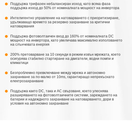
Поддържа трифазен небалансиран изход, като всяка фаза
поддържа изход до 50% от номиналната мощност на инвертора
Интелигентно управление на натоварването с приоритизиране,
удължаващо времето за резервно захранване за критични
натоварвания
Поддържа фотоволтаичен вход до 160% от номиналната DC
мощност на инвертора, като увеличава максимално използването
на слънчевата енергия
200% претоварване за 10 секунди в режим извън мрежата, което
осигурява стабилно стартиране на двигатели, водни помпи и
климатици
Безпроблемно превключване между мрежа и автономно
захранване за по-малко от 10ms, гарантиращо непрекъснато
електрозахранване
Поддържа както DC, така и AC свързване, което улеснява
разширяването на фотоволтаичните системи, зареждането на
батерии и надеждното захранване на натоварването, дори в
условия на автономно захранване