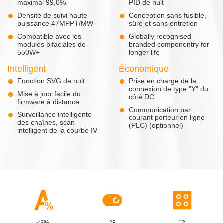
maximal 99,0%
PID de nuit
Densité de suivi haute
Conception sans fusible,
puissance 47MPPT/MW
sûre et sans entretien
Compatible avec les
Globally recognised
modules bifaciales de
branded componentry for
550W+
longer life
Intelligent
Économique
Fonction SVG de nuit
Prise en charge de la
connexion de type "Y" du
Mise à jour facile du
côté DC
firmware à distance
Communication par
Surveillance intelligente
courant porteur en ligne
des chaînes, scan
(PLC) (optionnel)
intelligent de la courbe IV
<3%
28
12