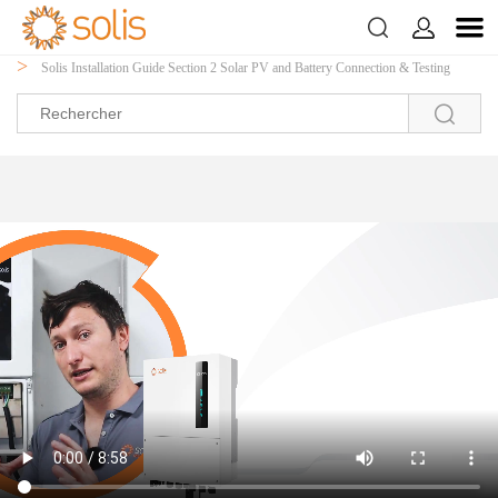



>
>
>
Domicile
À propos de nous
Centre vidéo
About the Technology
>
Solis Installation Guide Section 2 Solar PV and Battery Connection & Testing
