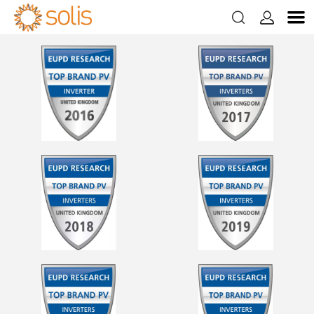


Vinh danh Sản phẩm