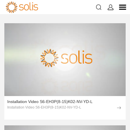
1page.page


A propos de Nos Produits
2page.page
3page.page
4page.page
Installation Video S6-EH3P(8-15)K02-NV-YD-L
Installation Video S6-EH3P(8-15)K02-NV-YD-L