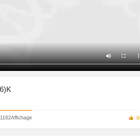
36)K
1162
Affichage

0