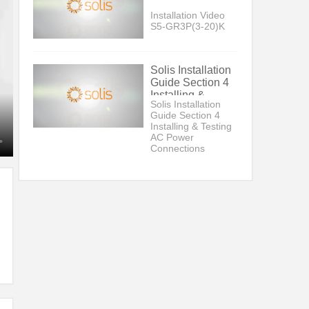
Installation Video
S5-GR3P(3-20)K
Solis Installation
Guide Section 4
Installing &
Solis Installation
Testing AC
Guide Section 4
Power
Installing & Testing
Connections
AC Power
Connections