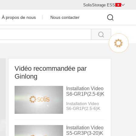
SolisStorage ESS

À propos de nous
Nous contacter

Centre vidéo
rofil de la Compagnie
Salle de presse
Vidéo recommandée par
Ginlong
Installation Video
S6-GR1P(2.5-6)K
Installation Video
S6-GR1P(2.5-6)K
Installation Video
S5-GR3P(3-20)K