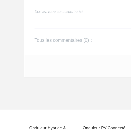
Tous les commentaires (
0
)：
Onduleur Hybride &
Onduleur PV Connecté