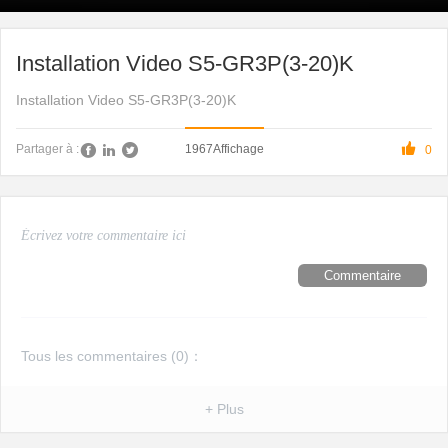
Installation Video S5-GR3P(3-20)K
Installation Video S5-GR3P(3-20)K

1967
Affichage
Partager à :
0
Commentaire
Tous les commentaires (
0
)：
+ Plus