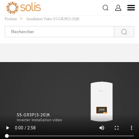



>
>
>
Domicile
À propos de nous
Centre vidéo
A propos de Nos
>
Produits
Installation Video S5-GR3P(3-20)K
