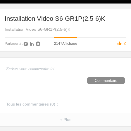
Installation Video S6-GR1P(2.5-6)K
Installation Video S6-GR1P(2.5-6)K

2147
Affichage
Partager à :
0
Commentaire
Tous les commentaires (
0
)：
+ Plus