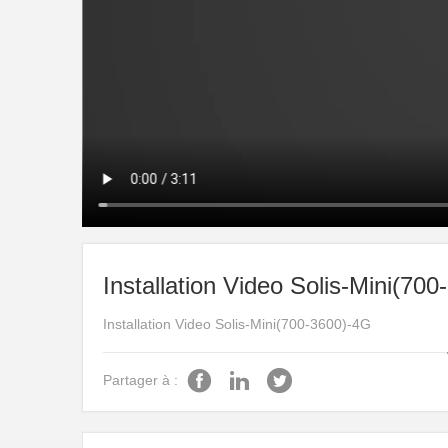
Installation Video Solis-Mini(70
Installation Video Solis-Mini(700-3600)-4G
Partager à :