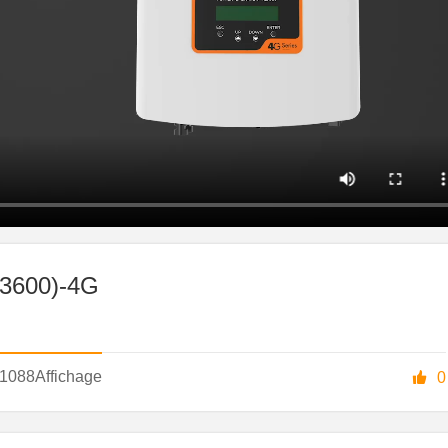
0-3600)-4G
1088
Affichage

0