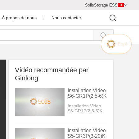
SolisStorage ESS

À propos de nous
Nous contacter

Centre vidéo
rofil de la Compagnie
Salle de presse
Vidéo recommandée par
Ginlong
Installation Video
S6-GR1P(2.5-6)K
Installation Video
S6-GR1P(2.5-6)K
Installation Video
S5-GR3P(3-20)K