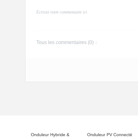
Tous les commentaires (
0
)：
Onduleur Hybride &
Onduleur PV Connecté